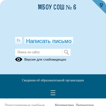
МБОУ СОШ № 6
Написать письмо
Учитель начальных классов
Версия для слабовидящих
Кривцова
Светлана
Михайловна
Сведения об образовательной организации
Телефон
+7(34345)
47-200
Уровень образования
высшее
Преподаваемые учебные
Математика, Литература,