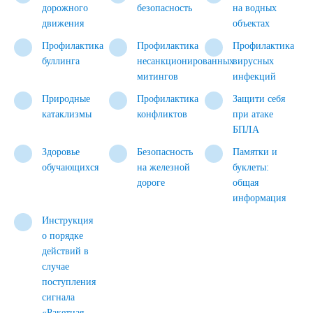
дорожного
безопасность
на водных
движения
объектах
Профилактика
Профилактика
Профилактика
буллинга
несанкционированных
вирусных
митингов
инфекций
Природные
Профилактика
Защити себя
катаклизмы
конфликтов
при атаке
БПЛА
Здоровье
Безопасность
Памятки и
обучающихся
на железной
буклеты:
дороге
общая
информация
Инструкция
о порядке
действий в
случае
поступления
сигнала
«Ракетная