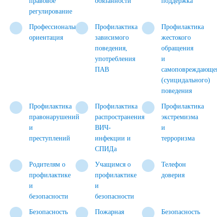
правовое
обязанности
поддержка
регулирование
Профессиональная
Профилактика
Профилактика
ориентация
зависимого
жестокого
поведения,
обращения
употребления
и
ПАВ
самоповреждающе
(суицидального)
поведения
Профилактика
Профилактика
Профилактика
правонарушений
распространения
экстремизма
и
ВИЧ-
и
преступлений
инфекции и
терроризма
СПИДа
Родителям о
Учащимся о
Телефон
профилактике
профилактике
доверия
и
и
безопасности
безопасности
Безопасность
Пожарная
Безопасность