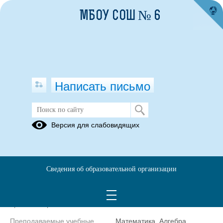
МБОУ СОШ № 6
Написать письмо
Учитель математики
Версия для слабовидящих
Булдакова
Галина
Михайловна
Сведения об образовательной организации
Телефон
+7(34345)
47-200
Уровень образования
высшее
Преподаваемые учебные
Математика, Алгебра,