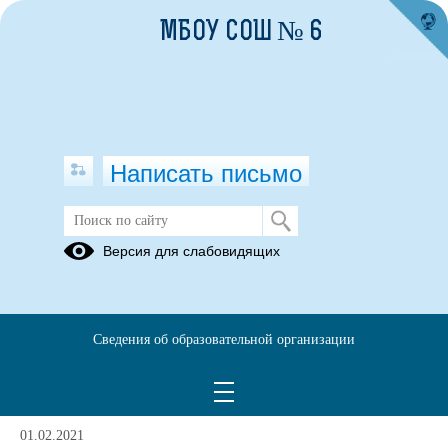
МБОУ СОШ № 6
Написать письмо
Система оценки качества подготовки
Версия для слабовидящих
обучающихся
Аналитические
Показатели,
Приказы
материалы,
методы
Сведения об образовательной организации
адресные
сбора
рекомендации
информации
01.02.2021