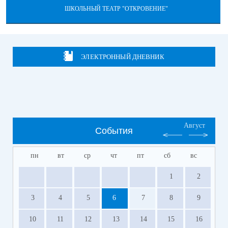
ШКОЛЬНЫЙ ТЕАТР "ОТКРОВЕНИЕ"
ЭЛЕКТРОННЫЙ ДНЕВНИК
Август
События
пн
вт
ср
чт
пт
сб
вс
1
2
3
4
5
6
7
8
9
10
11
12
13
14
15
16