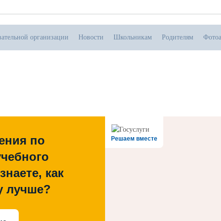
вательной организации
Новости
Школьникам
Родителям
Фото
.07.2026
тивная прямая ссылка на источник обязательна
ения по
Решаем вместе
учебного
знаете, как
у лучше?