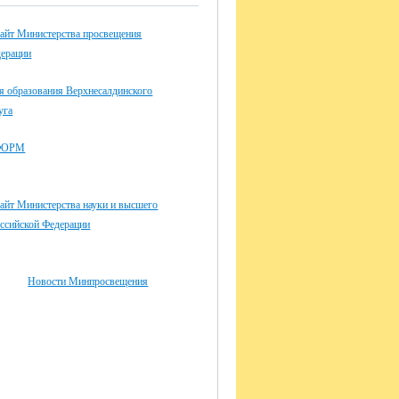
айт Министерства просвещения
дерации
я образования Верхнесалдинского
уга
ФОРМ
айт Министерства науки и высшего
оссийской Федерации
Новости Минпросвещения