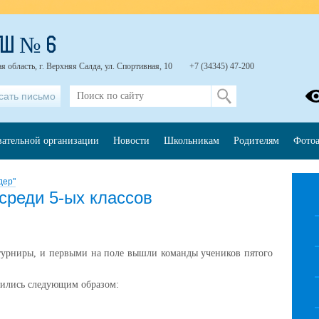
ОШ № 6
я область, г. Верхняя Салда, ул. Спортивная, 10
+7 (34345) 47-200
сать письмо
вательной организации
Новости
Школьникам
Родителям
Фото
дер"
среди 5-ых классов
 турниры, и первыми на поле вышли команды учеников пятого
лились следующим образом: