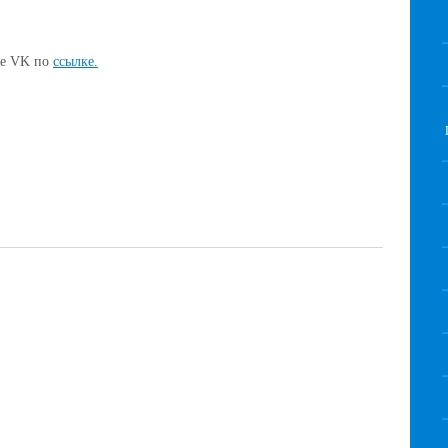
ппе VK по
ссылке.