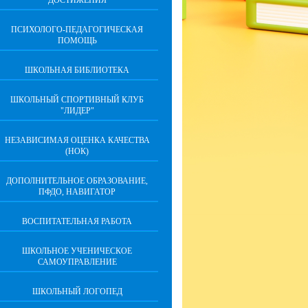
ДОСТИЖЕНИЯ
ПСИХОЛОГО-ПЕДАГОГИЧЕСКАЯ
ПОМОЩЬ
ШКОЛЬНАЯ БИБЛИОТЕКА
ШКОЛЬНЫЙ СПОРТИВНЫЙ КЛУБ
"ЛИДЕР"
НЕЗАВИСИМАЯ ОЦЕНКА КАЧЕСТВА
(НОК)
ДОПОЛНИТЕЛЬНОЕ ОБРАЗОВАНИЕ,
ПФДО, НАВИГАТОР
ВОСПИТАТЕЛЬНАЯ РАБОТА
ШКОЛЬНОЕ УЧЕНИЧЕСКОЕ
САМОУПРАВЛЕНИЕ
ШКОЛЬНЫЙ ЛОГОПЕД