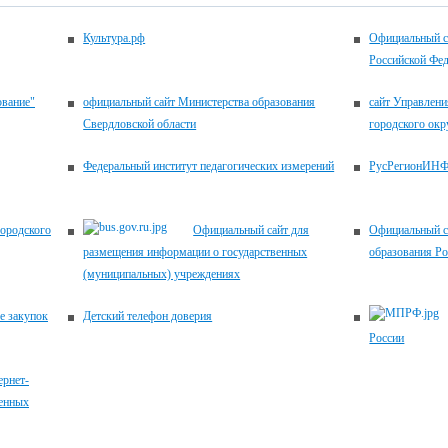
Культура.рф
Официальный с
Российской Фе
ование"
официальный сайт Министерства образования
сайт Управлени
Свердловской области
городского окр
Федеральный институт педагогических измерений
РусРегионИН
городского
Официальный сайт для
Официальный с
размещения информации о государственных
образования Р
(муниципальных) учреждениях
е закупок
Детский телефон доверия
России
рнет-
венных