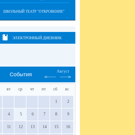
ШКОЛЬНЫЙ ТЕАТР "ОТКРОВЕНИЕ"
ЭЛЕКТРОННЫЙ ДНЕВНИК
Август
События
вт
ср
чт
пт
сб
вс
1
2
4
5
6
7
8
9
11
12
13
14
15
16