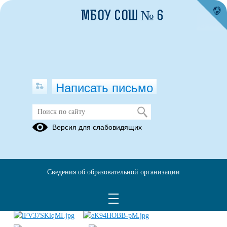
МБОУ СОШ № 6
Написать письмо
Школьный военно-спортивный
Версия для слабовидящих
смотр-конкурс строя и песни,
посвященный Дню Победы!
07.05.2024
Сведения об образовательной организации
Видеоролик с мероприятия доступен по
ссылке.